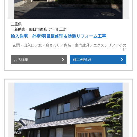
三重県
一新助家 四日市西店 アール工房
輸入住宅 外壁/羽目板修理＆塗装リフォーム工事
玄関・出入口／窓・窓まわり／内装・室内建具／エクステリア／その
他
お店詳細
施工例詳細