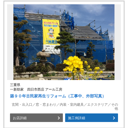
三重県
一新助家 四日市西店 アール工房
築９０年古民家再生リフォーム（工事中、外部写真）
玄関・出入口／窓・窓まわり／内装・室内建具／エクステリア／その
他
お店詳細
施工例詳細