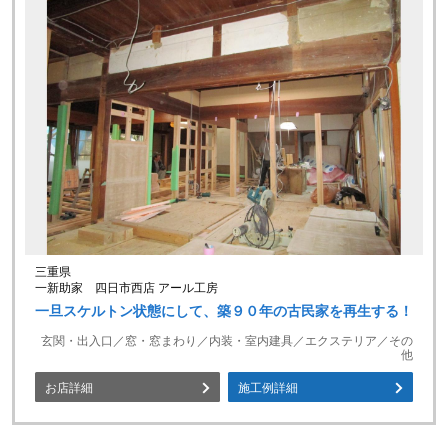
三重県
一新助家 四日市西店 アール工房
一旦スケルトン状態にして、築９０年の古民家を再生する！
玄関・出入口／窓・窓まわり／内装・室内建具／エクステリア／その
他
お店詳細
施工例詳細