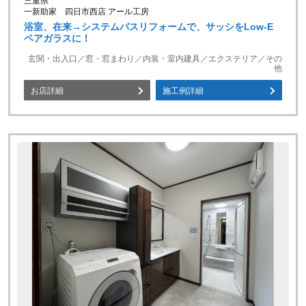
三重県
一新助家 四日市西店 アール工房
浴室、在来→システムバスリフォームで、サッシをLow-E
ペアガラスに！
玄関・出入口／窓・窓まわり／内装・室内建具／エクステリア／その
他
お店詳細
施工例詳細