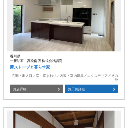
香川県
一新助家 高松南店 株式会社讃商
薪ストーブと暮らす家
玄関・出入口／窓・窓まわり／内装・室内建具／エクステリア／その
他
お店詳細
施工例詳細