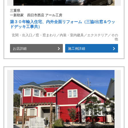
三重県
一新助家 四日市西店 アール工房
築３０年輸入住宅、内外全面リフォーム（三協/出窓＆ウッ
ドデッキ工事共）
玄関・出入口／窓・窓まわり／内装・室内建具／エクステリア／その
他
お店詳細
施工例詳細