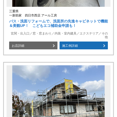
三重県
一新助家 四日市西店 アール工房
バス・洗面リフォームで、洗面所の先進キャビネットで機能
＆美観UP！ こどもエコ補助金申請も！
玄関・出入口／窓・窓まわり／内装・室内建具／エクステリア／その
他
お店詳細
施工例詳細