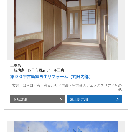
三重県
一新助家 四日市西店 アール工房
築９０年古民家再生リフォーム（玄関内部）
玄関・出入口／窓・窓まわり／内装・室内建具／エクステリア／その
他
お店詳細
施工例詳細