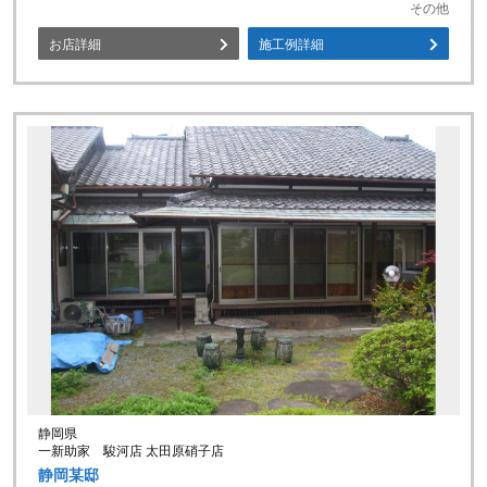
その他
お店詳細
施工例詳細
静岡県
一新助家 駿河店 太田原硝子店
静岡某邸