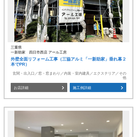
三重県
一新助家 四日市西店 アール工房
外壁全面リフォーム工事（三協アルミ「一新助家」垂れ幕２
本でPR）
玄関・出入口／窓・窓まわり／内装・室内建具／エクステリア／その
他
お店詳細
施工例詳細