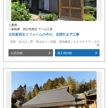
三重県
一新助家 四日市西店 アール工房
古民家再生リフォームの中の、玄関引き戸工事
玄関・出入口／窓・窓まわり／内装・室内建具／エクステリア／その
他
お店詳細
施工例詳細