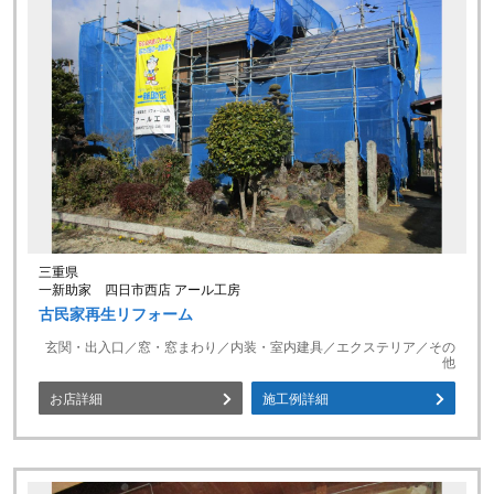
三重県
一新助家 四日市西店 アール工房
古民家再生リフォーム
玄関・出入口／窓・窓まわり／内装・室内建具／エクステリア／その
他
お店詳細
施工例詳細