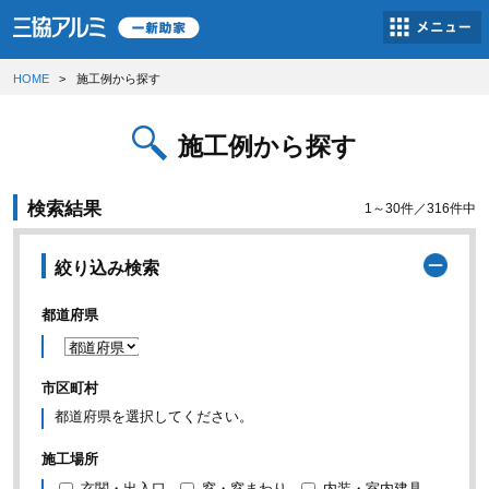
HOME
施工例から探す
施工例から探す
検索結果
1～30件／316件中
絞り込み検索
都道府県
市区町村
都道府県を選択してください。
施工場所
玄関・出入口
窓・窓まわり
内装・室内建具