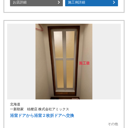
お店詳細
施工例詳細
北海道
一新助家 桔梗店 株式会社アミックス
浴室ドアから浴室２枚折ドアへ交換
その他