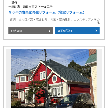
三重県
一新助家 四日市西店 アール工房
９０年の古民家再生リフォーム（寝室リフォーム）
玄関・出入口／窓・窓まわり／内装・室内建具／エクステリア／その
他
お店詳細
施工例詳細