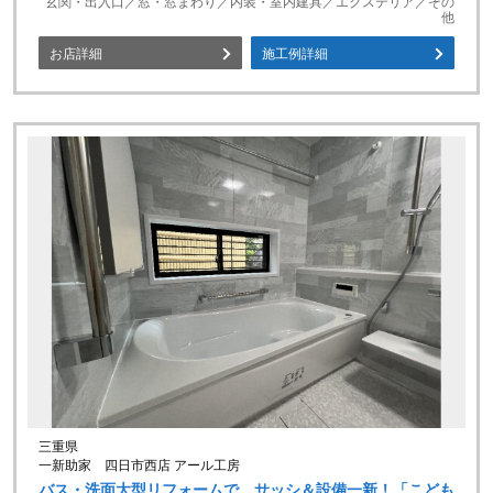
玄関・出入口／窓・窓まわり／内装・室内建具／エクステリア／その
他
お店詳細
施工例詳細
三重県
一新助家 四日市西店 アール工房
バス・洗面大型リフォームで、サッシ＆設備一新！「こども