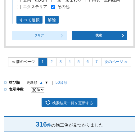
エクステリア
その他
すべて選択
解除
クリア
検索
前のページ
1
2
3
4
5
6
7
次のページ
並び順
更新順
▲
▼
50音順
表示件数
検索結果一覧を更新する
316
件
の施工例が見つかりました