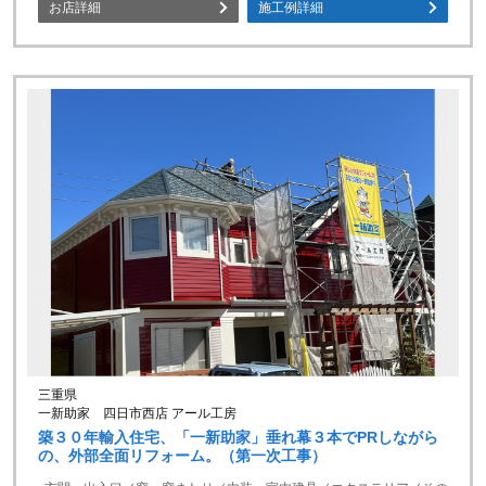
お店詳細
施工例詳細
三重県
一新助家 四日市西店 アール工房
築３０年輸入住宅、「一新助家」垂れ幕３本でPRしながら
の、外部全面リフォーム。（第一次工事）