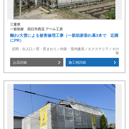
三重県
一新助家 四日市西店 アール工房
離れ/大雪による被害修理工事（一新助家垂れ幕3本で 近隣
にPR）
玄関・出入口／窓・窓まわり／内装・室内建具／エクステリア／その
他
お店詳細
施工例詳細