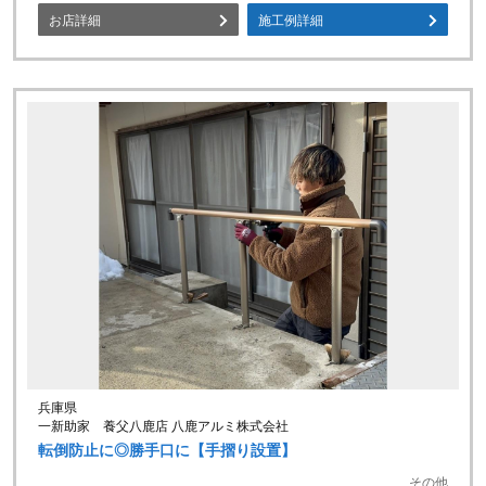
お店詳細
施工例詳細
兵庫県
一新助家 養父八鹿店 八鹿アルミ株式会社
転倒防止に◎勝手口に【手摺り設置】
その他