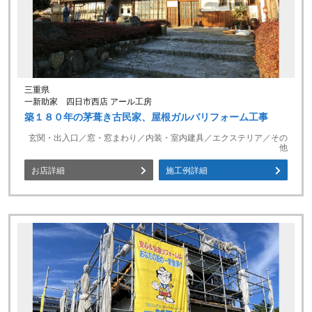
三重県
一新助家 四日市西店 アール工房
築１８０年の茅葺き古民家、屋根ガルバリフォーム工事
玄関・出入口／窓・窓まわり／内装・室内建具／エクステリア／その
他
お店詳細
施工例詳細