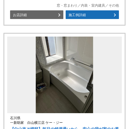
窓・窓まわり／内装・室内建具／その他
お店詳細
施工例詳細
石川県
一新助家 白山横江店 ケー・ジー