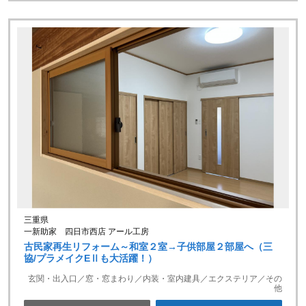
三重県
一新助家 四日市西店 アール工房
古民家再生リフォーム～和室２室→子供部屋２部屋へ（三
協/プラメイクEⅡも大活躍！）
玄関・出入口／窓・窓まわり／内装・室内建具／エクステリア／その
他