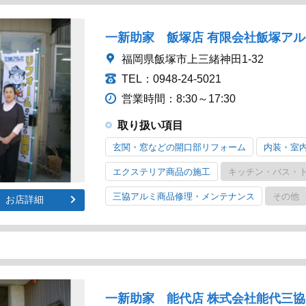
一新助家 飯塚店 有限会社飯塚ア
福岡県飯塚市上三緒神田1-32
TEL：0948-24-5021
営業時間：8:30～17:30
取り扱い項目
玄関・窓などの開口部リフォーム
内装・室
エクステリア商品の施工
キッチン・バス・
三協アルミ商品修理・メンテナンス
その他
お店詳細
一新助家 能代店 株式会社能代三