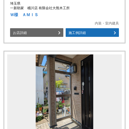
埼玉県
一新助家 桶川店 有限会社大熊木工所
Ｗ様 ＡＭＩＳ
内装・室内建具
お店詳細
施工例詳細