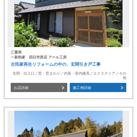
三重県
一新助家 四日市西店 アール工房
古民家再生リフォームの中の、玄関引き戸工事
玄関・出入口／窓・窓まわり／内装・室内建具／エクステリア／その
他
お店詳細
施工例詳細