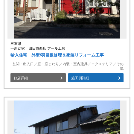
三重県
一新助家 四日市西店 アール工房
輸入住宅 外壁/羽目板修理＆塗装リフォーム工事
玄関・出入口／窓・窓まわり／内装・室内建具／エクステリア／その
他
お店詳細
施工例詳細