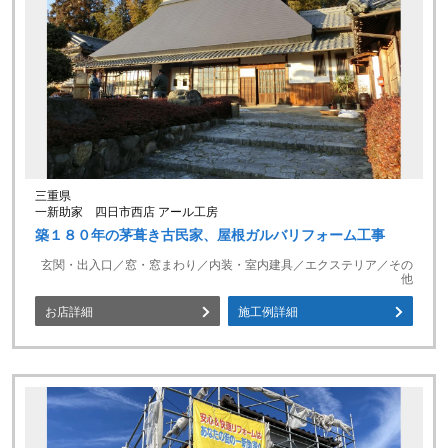
三重県
一新助家 四日市西店 アール工房
築１８０年の茅葺き古民家、屋根ガルバリフォーム工事
玄関・出入口／窓・窓まわり／内装・室内建具／エクステリア／その
他
お店詳細
施工例詳細