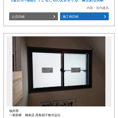
【金沢市T様邸】子どもたちの安全を守る、責任ある決断
内装・室内建具
お店詳細
施工例詳細
福井県
一新助家 橋南店 髙島硝子株式会社