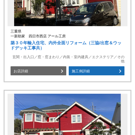
三重県
一新助家 四日市西店 アール工房
築３０年輸入住宅、内外全面リフォーム（三協/出窓＆ウッ
ドデッキ工事共）
玄関・出入口／窓・窓まわり／内装・室内建具／エクステリア／その
他
お店詳細
施工例詳細