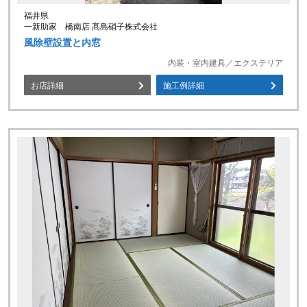
福井県
一新助家 橋南店 髙島硝子株式会社
風除壁設置と内窓
内装・室内建具／エクステリア
お店詳細
施工例詳細