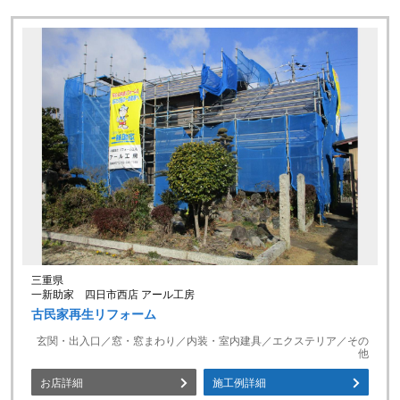
三重県
一新助家 四日市西店 アール工房
古民家再生リフォーム
玄関・出入口／窓・窓まわり／内装・室内建具／エクステリア／その
他
お店詳細
施工例詳細