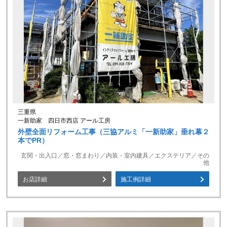
三重県
一新助家 四日市西店 アール工房
外壁全面リフォーム工事（三協アルミ「一新助家」垂れ幕２
本でPR）
玄関・出入口／窓・窓まわり／内装・室内建具／エクステリア／その
他
お店詳細
施工例詳細