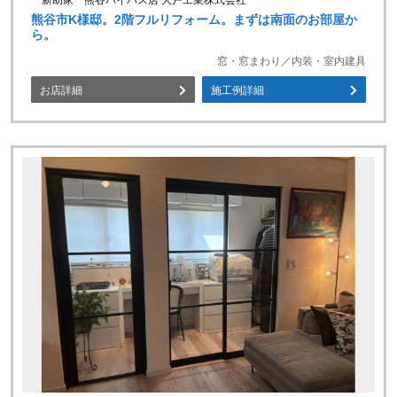
一新助家 熊谷バイパス店 大戸工業株式会社
熊谷市K様邸。2階フルリフォーム。まずは南面のお部屋か
ら。
窓・窓まわり／内装・室内建具
お店詳細
施工例詳細