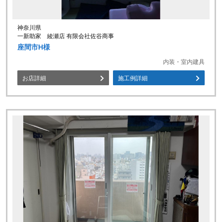
神奈川県
一新助家 綾瀬店 有限会社佐谷商事
座間市H様
内装・室内建具
お店詳細
施工例詳細