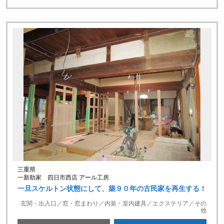
三重県
一新助家 四日市西店 アール工房
一旦スケルトン状態にして、築９０年の古民家を再生する！
玄関・出入口／窓・窓まわり／内装・室内建具／エクステリア／その
他