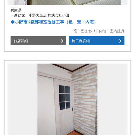
兵庫県
一新助家 小野大島店 株式会社小田
◆小野市K様邸和室改修工事（襖・畳・内窓）
窓・窓まわり／内装・室内建具
お店詳細
施工例詳細