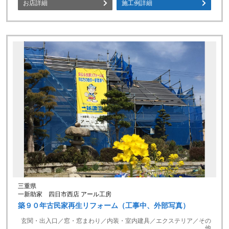
お店詳細
施工例詳細
三重県
一新助家 四日市西店 アール工房
築９０年古民家再生リフォーム（工事中、外部写真）
玄関・出入口／窓・窓まわり／内装・室内建具／エクステリア／その
他