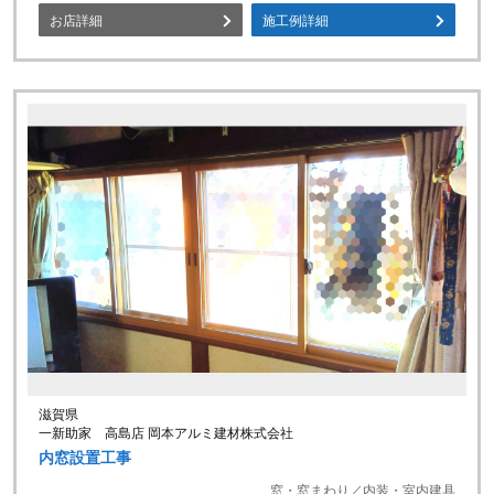
お店詳細
施工例詳細
滋賀県
一新助家 高島店 岡本アルミ建材株式会社
内窓設置工事
窓・窓まわり／内装・室内建具