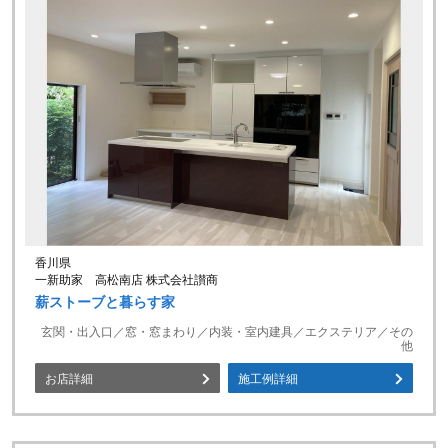
香川県
一新助家 高松南店 株式会社讃商
薪ストーブと暮らす家
玄関・出入口／窓・窓まわり／内装・室内建具／エクステリア／その
他
お店詳細
施工例詳細