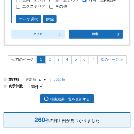
エクステリア
その他
すべて選択
解除
クリア
検索
前のページ
1
2
3
4
5
6
7
次のページ
並び順
更新順
▲
▼
50音順
表示件数
検索結果一覧を更新する
260
件
の施工例が見つかりました