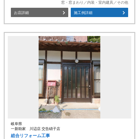
窓・窓まわり／内装・室内建具／その他
お店詳細
施工例詳細
岐阜県
一新助家 川辺店 交告硝子店
総合リフォーム工事