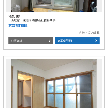
神奈川県
一新助家 綾瀬店 有限会社佐谷商事
東京都T様邸
内装・室内建具
お店詳細
施工例詳細