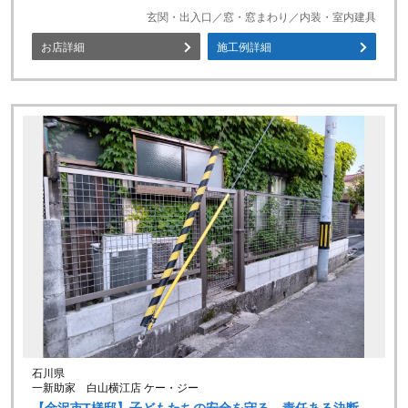
玄関・出入口／窓・窓まわり／内装・室内建具
お店詳細
施工例詳細
石川県
一新助家 白山横江店 ケー・ジー