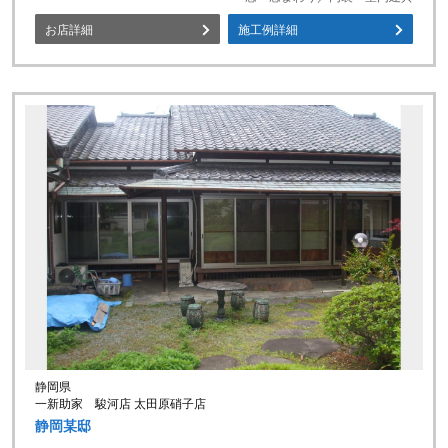
お店詳細
施工例詳細
静岡県
一新助家 駿河店 太田原硝子店
静岡某邸