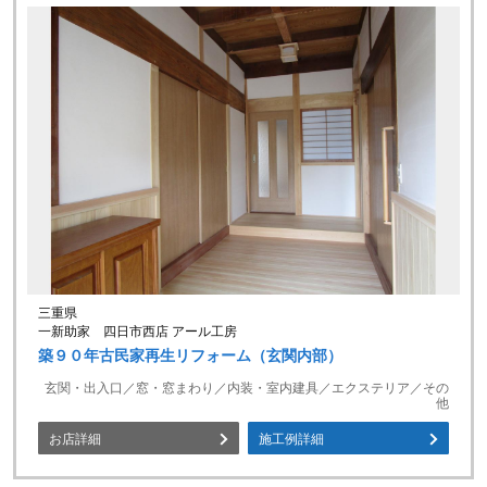
三重県
一新助家 四日市西店 アール工房
築９０年古民家再生リフォーム（玄関内部）
玄関・出入口／窓・窓まわり／内装・室内建具／エクステリア／その
他
お店詳細
施工例詳細