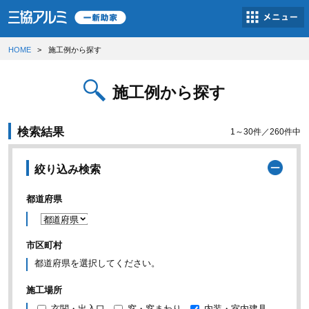
HOME
施工例から探す
施工例から探す
検索結果
1～30件／260件中
絞り込み検索
都道府県
市区町村
都道府県を選択してください。
施工場所
玄関・出入口
窓・窓まわり
内装・室内建具