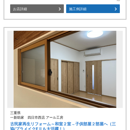
お店詳細
施工例詳細
三重県
一新助家 四日市西店 アール工房
古民家再生リフォーム～和室２室→子供部屋２部屋へ（三
協/プラメイクEⅡも大活躍！）