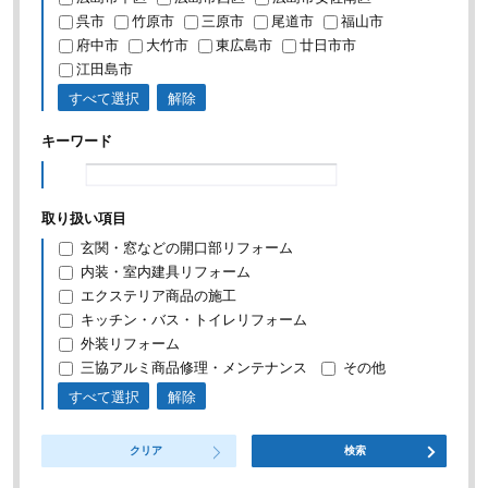
呉市
竹原市
三原市
尾道市
福山市
府中市
大竹市
東広島市
廿日市市
江田島市
すべて選択
解除
キーワード
取り扱い項目
玄関・窓などの開口部リフォーム
内装・室内建具リフォーム
エクステリア商品の施工
キッチン・バス・トイレリフォーム
外装リフォーム
三協アルミ商品修理・メンテナンス
その他
すべて選択
解除
クリア
検索