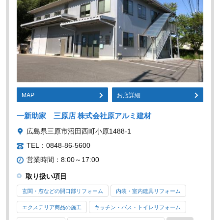
MAP
お店詳細
一新助家 三原店 株式会社原アルミ建材
広島県三原市沼田西町小原1488-1
TEL：0848-86-5600
営業時間：8:00～17:00
取り扱い項目
玄関・窓などの開口部リフォーム
内装・室内建具リフォーム
エクステリア商品の施工
キッチン・バス・トイレリフォーム