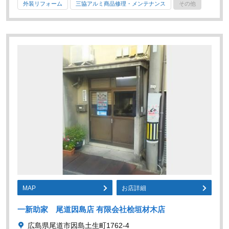
外装リフォーム
三協アルミ商品修理・メンテナンス
その他
MAP
お店詳細
一新助家 尾道因島店 有限会社桧垣材木店
広島県尾道市因島土生町1762-4