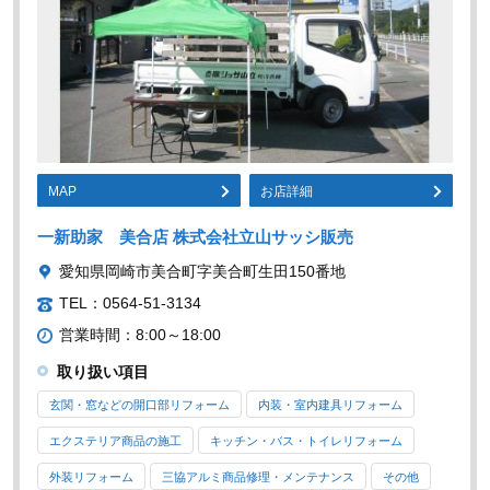
MAP
お店詳細
一新助家 美合店 株式会社立山サッシ販売
愛知県岡崎市美合町字美合町生田150番地
TEL：0564-51-3134
営業時間：8:00～18:00
取り扱い項目
玄関・窓などの開口部リフォーム
内装・室内建具リフォーム
エクステリア商品の施工
キッチン・バス・トイレリフォーム
外装リフォーム
三協アルミ商品修理・メンテナンス
その他