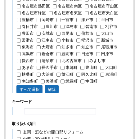
名古屋市熱田区
名古屋市南区
名古屋市守山区
名古屋市緑区
名古屋市名東区
名古屋市天白区
豊橋市
岡崎市
一宮市
瀬戸市
半田市
春日井市
豊川市
津島市
碧南市
刈谷市
豊田市
安城市
西尾市
蒲郡市
犬山市
常滑市
江南市
小牧市
稲沢市
新城市
東海市
大府市
知多市
知立市
尾張旭市
高浜市
岩倉市
豊明市
日進市
田原市
愛西市
清須市
北名古屋市
みよし市
あま市
長久手市
東郷町
豊山町
大口町
扶桑町
大治町
蟹江町
阿久比町
東浦町
南知多町
美浜町
武豊町
幸田町
すべて選択
解除
キーワード
取り扱い項目
玄関・窓などの開口部リフォーム
内装・室内建具リフォーム