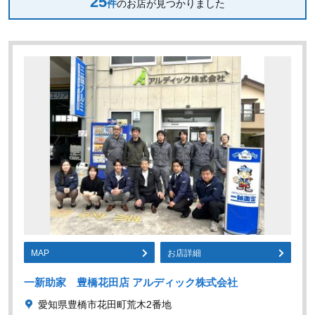
25
件
のお店が見つかりました
MAP
お店詳細
一新助家 豊橋花田店 アルディック株式会社
愛知県豊橋市花田町荒木2番地