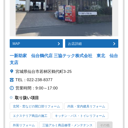
MAP
お店詳細
一新助家 仙台鶴代店 三協テック株式会社 東北 仙台
支店
宮城県仙台市若林区鶴代町3-25
TEL：022-238-8377
営業時間：9:00～17:00
取り扱い項目
玄関・窓などの開口部リフォーム
内装・室内建具リフォーム
エクステリア商品の施工
キッチン・バス・トイレリフォーム
外装リフォーム
三協アルミ商品修理・メンテナンス
その他