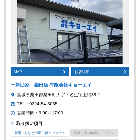
MAP
お店詳細
一新助家 柴田店 有限会社キョーエイ
宮城県柴田郡柴田町大字下名生字上納39-1
TEL：0224-54-5055
営業時間：9:00～17:00
取り扱い項目
玄関・窓などの開口部リフォーム
内装・室内建具リフォーム