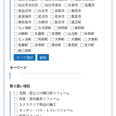
仙台市太白区
仙台市泉区
石巻市
塩竈市
気仙沼市
白石市
名取市
角田市
多賀城市
岩沼市
登米市
栗原市
東松島市
大崎市
富谷市
蔵王町
七ヶ宿町
大河原町
村田町
柴田町
川崎町
丸森町
亘理町
山元町
松島町
七ヶ浜町
利府町
大和町
大郷町
大衡村
色麻町
加美町
涌谷町
美里町
女川町
南三陸町
すべて選択
解除
キーワード
取り扱い項目
玄関・窓などの開口部リフォーム
内装・室内建具リフォーム
エクステリア商品の施工
キッチン・バス・トイレリフォーム
外装リフォーム