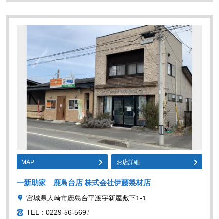
MAP
お店詳細
一新助家 鹿島台店 株式会社伊藤製材店
宮城県大崎市鹿島台平渡字新屋敷下1-1
TEL：0229-56-5697