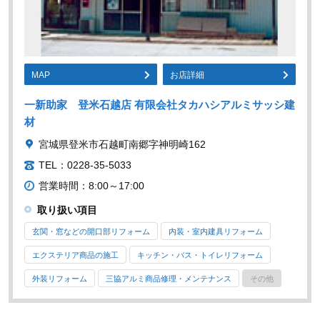
MAP
お店詳細
一新助家 登米石越店 有限会社タカハシアルミサッシ建
材
宮城県登米市石越町南郷字神明崎162
TEL：0228-35-5033
営業時間：8:00～17:00
取り扱い項目
玄関・窓などの開口部リフォーム
内装・室内建具リフォーム
エクステリア商品の施工
キッチン・バス・トイレリフォーム
外装リフォーム
三協アルミ商品修理・メンテナンス
その他