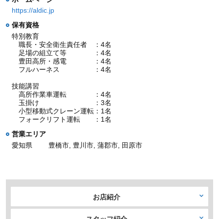
https://aldic.jp
保有資格
特別教育
職長・安全衛生責任者 ：4名
足場の組立て等 ：4名
豊田高所・感電 ：4名
フルハーネス ：4名
技能講習
高所作業車運転 ：4名
玉掛け ：3名
小型移動式クレーン運転：1名
フォークリフト運転 ：1名
営業エリア
愛知県
豊橋市, 豊川市, 蒲郡市, 田原市
お店紹介
スタッフ紹介