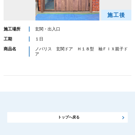
施工後
施工場所
玄関・出入口
工期
１日
商品名
ノバリス 玄関ドア Ｈ１８型 袖ＦＩＸ親子ド
ア
トップへ戻る