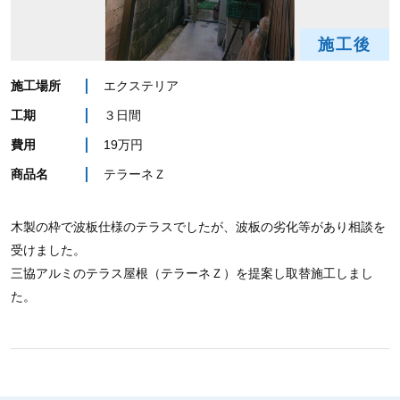
施工後
施工場所
エクステリア
工期
３日間
費用
19万円
商品名
テラーネＺ
木製の枠で波板仕様のテラスでしたが、波板の劣化等があり相談を
受けました。
三協アルミのテラス屋根（テラーネＺ）を提案し取替施工しまし
た。