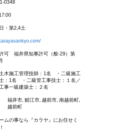
1-0348
17:00
日・第2,4土
//karayasankyo.com/
許可 福井県知事許可（般-29）第
号
土木施工管理技師：1名 ・二級施工
士：1名 ・二級管工事技士：１名／
工事一級建築士：２名
福井市, 鯖江市, 越前市, 南越前町,
越前町
ームの事なら『カラヤ』にお任せく
！