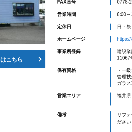
FAX番号
0778-2
営業時間
8:00～
定休日
日・祭
ホームページ
https:
事業所登録
建設業
11067
ムはこちら
保有資格
・一級
管理技
ガラス
営業エリア
福井県
備考
リフォ
ださい