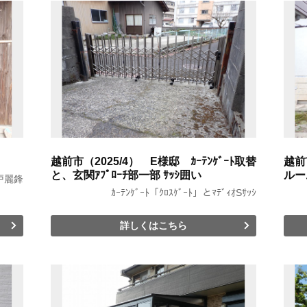
越前市（2025/4） E様邸 ｶｰﾃﾝｹﾞｰﾄ取替
越前
と、玄関ｱﾌﾟﾛｰﾁ部一部 ｻｯｼ囲い
ルー
戸麗鋒
ｶｰﾃﾝｹﾞｰﾄ「ｸﾛｽｹﾞｰﾄ」とﾏﾃﾞｨｵSｻｯｼ
詳しくはこちら