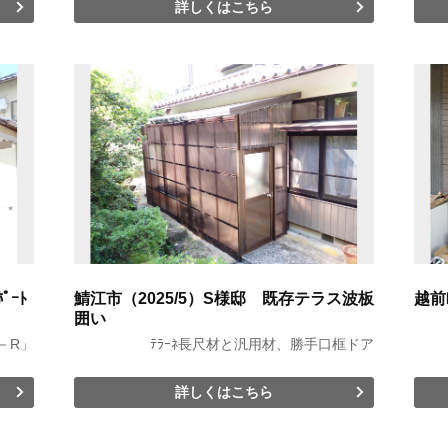
詳しくはこちら
ﾟｰﾄ
鯖江市（2025/5）S様邸 既存テラス波板
越前
囲い
－R」
ﾃﾗｰﾈ長尺材と汎用材、勝手口框ドア
詳しくはこちら