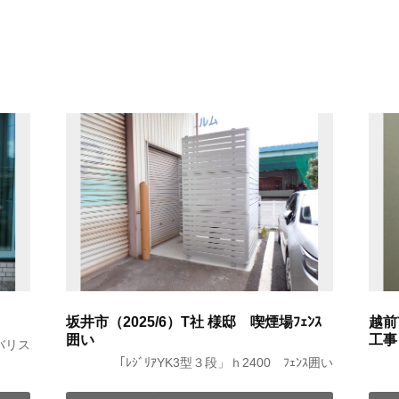
坂井市（2025/6）T社 様邸 喫煙場ﾌｪﾝｽ
越前
囲い
工事
バリス
「ﾚｼﾞﾘｱYK3型３段」ｈ2400 ﾌｪﾝｽ囲い