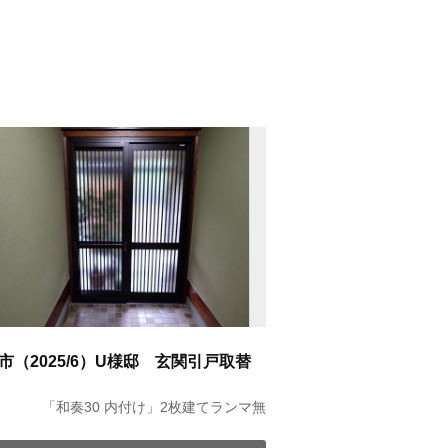
市（2025/6）U様邸 玄関引戸取替
「和奏30 内付け」2枚建てランマ無