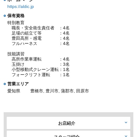
https://aldic.jp
保有資格
特別教育
職長・安全衛生責任者 ：4名
足場の組立て等 ：4名
豊田高所・感電 ：4名
フルハーネス ：4名
技能講習
高所作業車運転 ：4名
玉掛け ：3名
小型移動式クレーン運転：1名
フォークリフト運転 ：1名
営業エリア
愛知県
豊橋市, 豊川市, 蒲郡市, 田原市
お店紹介
スタッフ紹介