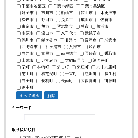
千葉市若葉区
千葉市緑区
千葉市美浜区
銚子市
市川市
船橋市
館山市
木更津市
松戸市
野田市
茂原市
成田市
佐倉市
東金市
旭市
習志野市
柏市
勝浦市
市原市
流山市
八千代市
我孫子市
鴨川市
鎌ケ谷市
君津市
富津市
浦安市
四街道市
袖ケ浦市
八街市
印西市
白井市
富里市
南房総市
匝瑳市
香取市
山武市
いすみ市
大網白里市
酒々井町
栄町
神崎町
多古町
東庄町
九十九里町
芝山町
横芝光町
一宮町
睦沢町
長生村
白子町
長柄町
長南町
大多喜町
御宿町
鋸南町
すべて選択
解除
キーワード
取り扱い項目
玄関・窓などの開口部リフォーム