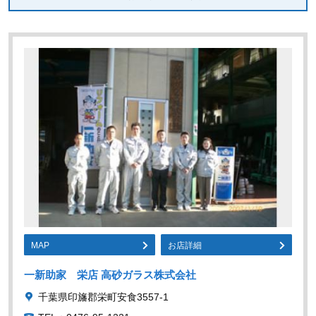
MAP
お店詳細
一新助家 栄店 高砂ガラス株式会社
千葉県印旛郡栄町安食3557-1