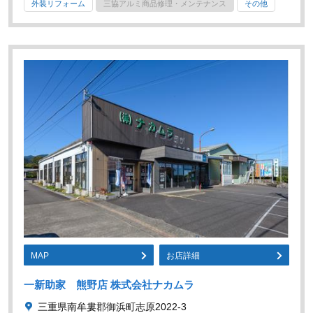
外装リフォーム
三協アルミ商品修理・メンテナンス
その他
MAP
お店詳細
一新助家 熊野店 株式会社ナカムラ
三重県南牟婁郡御浜町志原2022-3