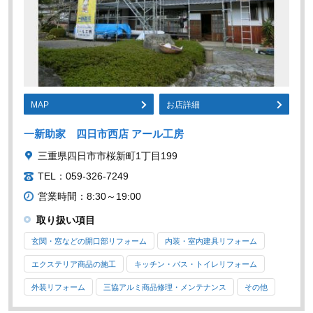
MAP
お店詳細
一新助家 四日市西店 アール工房
三重県四日市市桜新町1丁目199
TEL：059-326-7249
営業時間：8:30～19:00
取り扱い項目
玄関・窓などの開口部リフォーム
内装・室内建具リフォーム
エクステリア商品の施工
キッチン・バス・トイレリフォーム
外装リフォーム
三協アルミ商品修理・メンテナンス
その他