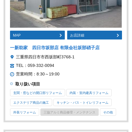
MAP
お店詳細
一新助家 四日市坂部店 有限会社坂部硝子店
三重県四日市市西坂部町3768-1
TEL：059-332-0094
営業時間：8:30～19:00
取り扱い項目
玄関・窓などの開口部リフォーム
内装・室内建具リフォーム
エクステリア商品の施工
キッチン・バス・トイレリフォーム
外装リフォーム
三協アルミ商品修理・メンテナンス
その他