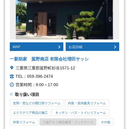
MAP
お店詳細
一新助家 菰野南店 有限会社増田サッシ
三重県三重郡菰野町杉谷1571-12
TEL：059-396-2474
営業時間：9:00～17:00
取り扱い項目
玄関・窓などの開口部リフォーム
内装・室内建具リフォーム
エクステリア商品の施工
キッチン・バス・トイレリフォーム
外装リフォーム
三協アルミ商品修理・メンテナンス
その他