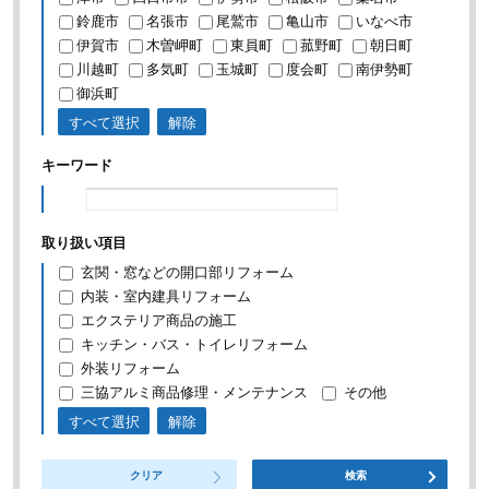
鈴鹿市
名張市
尾鷲市
亀山市
いなべ市
伊賀市
木曽岬町
東員町
菰野町
朝日町
川越町
多気町
玉城町
度会町
南伊勢町
御浜町
すべて選択
解除
キーワード
取り扱い項目
玄関・窓などの開口部リフォーム
内装・室内建具リフォーム
エクステリア商品の施工
キッチン・バス・トイレリフォーム
外装リフォーム
三協アルミ商品修理・メンテナンス
その他
すべて選択
解除
クリア
検索