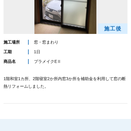
施工後
施工場所
窓・窓まわり
工期
1日
商品名
プラメイクEⅡ
1階和室1カ所、2階寝室2か所内窓3か所を補助金を利用して窓の断
熱リフォームしました。