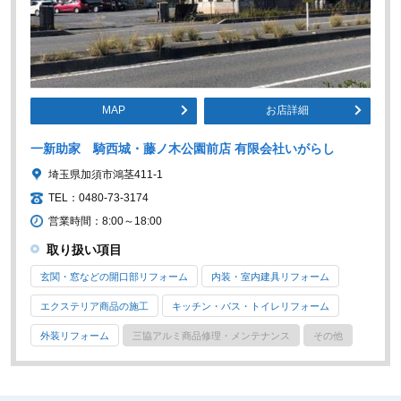
MAP
お店詳細
一新助家 騎西城・藤ノ木公園前店 有限会社いがらし
埼玉県加須市鴻茎411-1
TEL：0480-73-3174
営業時間：8:00～18:00
取り扱い項目
玄関・窓などの開口部リフォーム
内装・室内建具リフォーム
エクステリア商品の施工
キッチン・バス・トイレリフォーム
外装リフォーム
三協アルミ商品修理・メンテナンス
その他