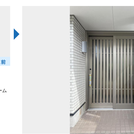
工前
ーム