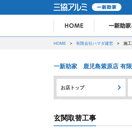
HOME
有限会社ハマダ建窓
施工
一新助家 鹿児島紫原店 有
お店トップ
玄関取替工事