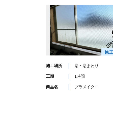
施
施工場所
窓・窓まわり
工期
1時間
商品名
プラメイクⅡ