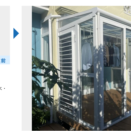
工前
木・