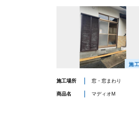
施
施工場所
窓・窓まわり
商品名
マディオM