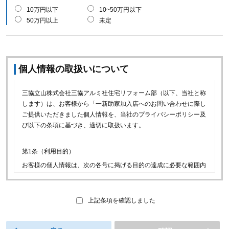
10万円以下
10~50万円以下
50万円以上
未定
個人情報の取扱いについて
三協立山株式会社三協アルミ社住宅リフォーム部（以下、当社と称
します）は、お客様から「一新助家加入店へのお問い合わせに際し
ご提供いただきました個人情報を、当社のプライバシーポリシー及
び以下の条項に基づき、適切に取扱います。
第1条（利用目的）
お客様の個人情報は、次の各号に掲げる目的の達成に必要な範囲内
で利用できるものとします。
(1)当社の取り扱商品等（以下、当社商品といいます）に関連
し、お客様に喜ばれるサービスをご提供するため。
上記条項を確認しました
(2)一新助家加入店へのお問い合わせのお取次ぎ、お問い合わせ
への回答及びお問い合わせ履歴の管理のため。