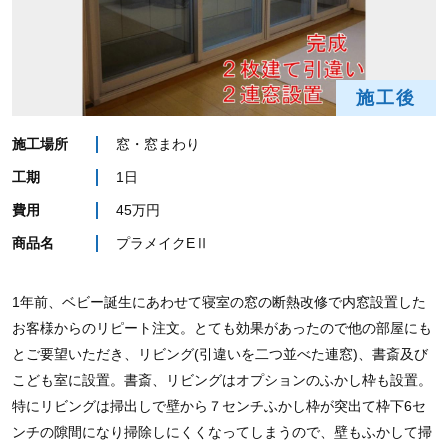
施工後
施工場所
窓・窓まわり
工期
1日
費用
45万円
商品名
プラメイクEⅡ
1年前、ベビー誕生にあわせて寝室の窓の断熱改修で内窓設置した
お客様からのリピート注文。とても効果があったので他の部屋にも
とご要望いただき、リビング(引違いを二つ並べた連窓)、書斎及び
こども室に設置。書斎、リビングはオプションのふかし枠も設置。
特にリビングは掃出しで壁から７センチふかし枠が突出て枠下6セ
ンチの隙間になり掃除しにくくなってしまうので、壁もふかして掃