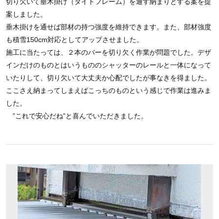
切り欠いて垂木掛け（タイトフレーム）を通す納まりとする案を提
案しました。
垂木掛けを通せば部材の持つ強度を維持できます。また、部材強度
も積雪150cm対応としてアップさせました。
施工に当たっては、２本のバーを切り欠く作業が問題でした。デザ
インだけのものとはいうもののシャッターのレールと一体になって
いたりして、切り欠いて大丈夫か心配でしたが事なきを得ました。
ここさえ納まってしまえばこっちのものという感じで作業は進みま
した。
”これで安心だね”と喜んでいただきました。