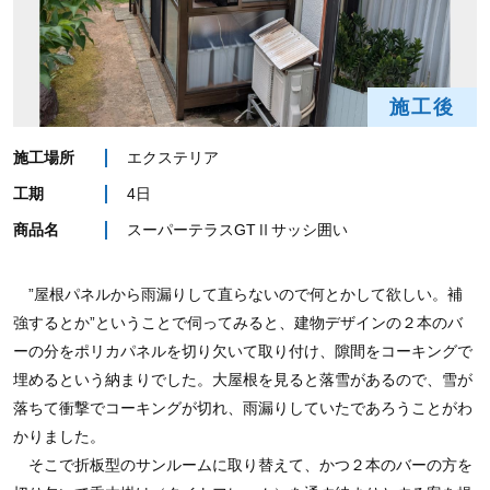
施工後
施工場所
エクステリア
工期
4日
商品名
スーパーテラスGTⅡサッシ囲い
”屋根パネルから雨漏りして直らないので何とかして欲しい。補
強するとか”ということで伺ってみると、建物デザインの２本のバ
ーの分をポリカパネルを切り欠いて取り付け、隙間をコーキングで
埋めるという納まりでした。大屋根を見ると落雪があるので、雪が
落ちて衝撃でコーキングが切れ、雨漏りしていたであろうことがわ
かりました。
そこで折板型のサンルームに取り替えて、かつ２本のバーの方を