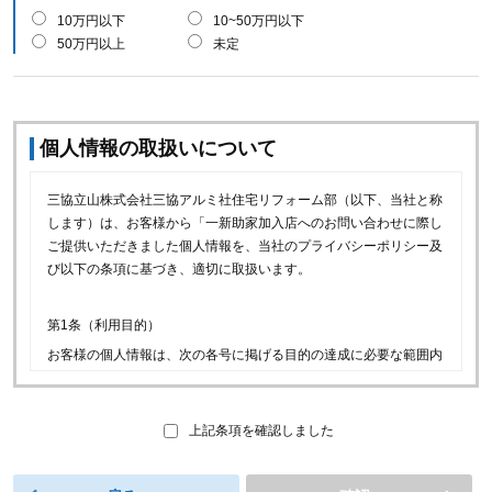
10万円以下
10~50万円以下
50万円以上
未定
個人情報の取扱いについて
三協立山株式会社三協アルミ社住宅リフォーム部（以下、当社と称
します）は、お客様から「一新助家加入店へのお問い合わせに際し
ご提供いただきました個人情報を、当社のプライバシーポリシー及
び以下の条項に基づき、適切に取扱います。
第1条（利用目的）
お客様の個人情報は、次の各号に掲げる目的の達成に必要な範囲内
で利用できるものとします。
(1)当社の取り扱商品等（以下、当社商品といいます）に関連
し、お客様に喜ばれるサービスをご提供するため。
上記条項を確認しました
(2)一新助家加入店へのお問い合わせのお取次ぎ、お問い合わせ
への回答及びお問い合わせ履歴の管理のため。