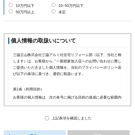
10万円以下
10~50万円以下
50万円以上
未定
個人情報の取扱いについて
三協立山株式会社三協アルミ社住宅リフォーム部（以下、当社と称
します）は、お客様から「一新助家加入店へのお問い合わせに際し
ご提供いただきました個人情報を、当社のプライバシーポリシー及
び以下の条項に基づき、適切に取扱います。
第1条（利用目的）
お客様の個人情報は、次の各号に掲げる目的の達成に必要な範囲内
で利用できるものとします。
(1)当社の取り扱商品等（以下、当社商品といいます）に関連
し、お客様に喜ばれるサービスをご提供するため。
上記条項を確認しました
(2)一新助家加入店へのお問い合わせのお取次ぎ、お問い合わせ
への回答及びお問い合わせ履歴の管理のため。