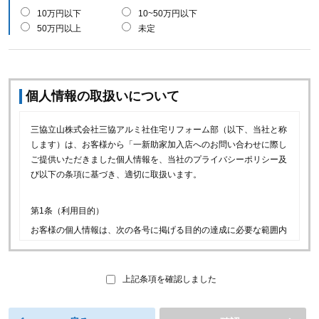
10万円以下
10~50万円以下
50万円以上
未定
個人情報の取扱いについて
三協立山株式会社三協アルミ社住宅リフォーム部（以下、当社と称
します）は、お客様から「一新助家加入店へのお問い合わせに際し
ご提供いただきました個人情報を、当社のプライバシーポリシー及
び以下の条項に基づき、適切に取扱います。
第1条（利用目的）
お客様の個人情報は、次の各号に掲げる目的の達成に必要な範囲内
で利用できるものとします。
(1)当社の取り扱商品等（以下、当社商品といいます）に関連
し、お客様に喜ばれるサービスをご提供するため。
上記条項を確認しました
(2)一新助家加入店へのお問い合わせのお取次ぎ、お問い合わせ
への回答及びお問い合わせ履歴の管理のため。