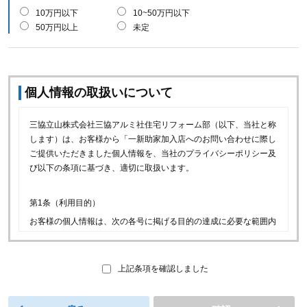
10万円以下
10~50万円以下
50万円以上
未定
個人情報の取扱いについて
三協立山株式会社三協アルミ社住宅リフォーム部（以下、当社と称
します）は、お客様から「一新助家加入店へのお問い合わせに際し
ご提供いただきました個人情報を、当社のプライバシーポリシー及
び以下の条項に基づき、適切に取扱います。
第1条（利用目的）
お客様の個人情報は、次の各号に掲げる目的の達成に必要な範囲内
で利用できるものとします。
(1)当社の取り扱商品等（以下、当社商品といいます）に関連
し、お客様に喜ばれるサービスをご提供するため。
上記条項を確認しました
(2)一新助家加入店へのお問い合わせのお取次ぎ、お問い合わせ
への回答及びお問い合わせ履歴の管理のため。