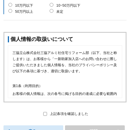
10万円以下
10~50万円以下
50万円以上
未定
個人情報の取扱いについて
三協立山株式会社三協アルミ社住宅リフォーム部（以下、当社と称
します）は、お客様から「一新助家加入店へのお問い合わせに際し
ご提供いただきました個人情報を、当社のプライバシーポリシー及
び以下の条項に基づき、適切に取扱います。
第1条（利用目的）
お客様の個人情報は、次の各号に掲げる目的の達成に必要な範囲内
で利用できるものとします。
(1)当社の取り扱商品等（以下、当社商品といいます）に関連
し、お客様に喜ばれるサービスをご提供するため。
上記条項を確認しました
(2)一新助家加入店へのお問い合わせのお取次ぎ、お問い合わせ
への回答及びお問い合わせ履歴の管理のため。